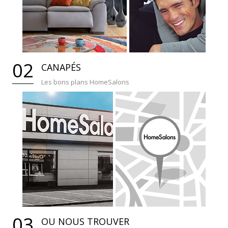
02
CANAPÉS
Les bons plans HomeSalons
03
OU NOUS TROUVER